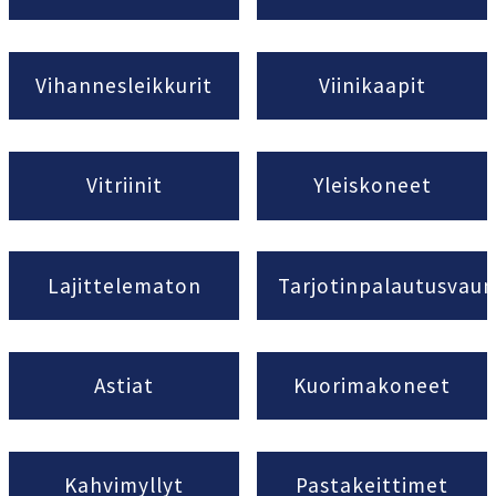
Vihannesleikkurit
Viinikaapit
Vitriinit
Yleiskoneet
Lajittelematon
Tarjotinpalautusvau
Astiat
Kuorimakoneet
Kahvimyllyt
Pastakeittimet