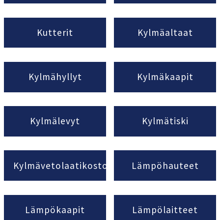
Kutterit
Kylmäaltaat
Kylmähyllyt
Kylmäkaapit
Kylmälevyt
Kylmätiski
Kylmävetolaatikostot
Lämpöhauteet
Lämpökaapit
Lämpölaitteet