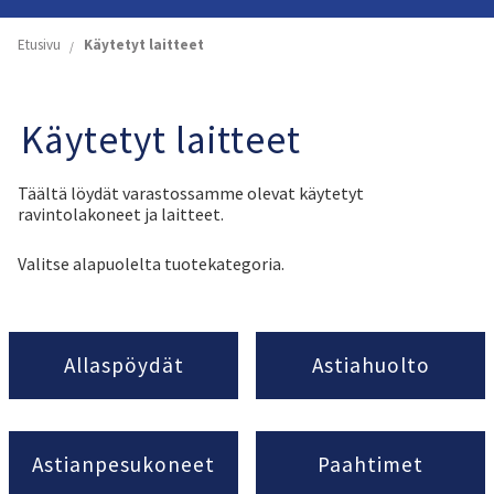
Etusivu
Etusivu
Käytetyt laitteet
Yritys
Käytetyt laitteet
Koneiden ja astioiden vuokraus
Täältä löydät varastossamme olevat käytetyt
Käytetyt laitteet
ravintolakoneet ja laitteet.
Valitse alapuolelta tuotekategoria.
Tuoteluettelot
Yhteystiedot
Allaspöydät
Astiahuolto
Astianpesukoneet
Paahtimet