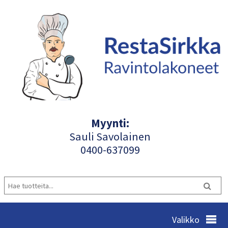
Myynti:
Sauli Savolainen
040
0-637099
Valikko