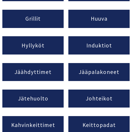
Grillit
Huuva
Hyllyköt
Induktiot
Jäähdyttimet
Jääpalakoneet
Jätehuolto
Johteikot
Kahvinkeittimet
Keittopadat