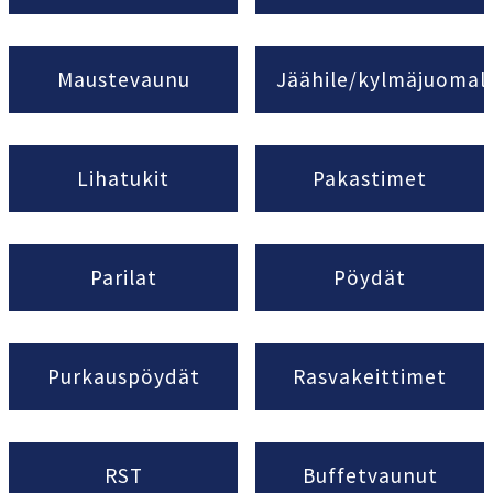
Maustevaunu
Jäähile/kylmäjuomal
Lihatukit
Pakastimet
Parilat
Pöydät
Purkauspöydät
Rasvakeittimet
RST
Buffetvaunut