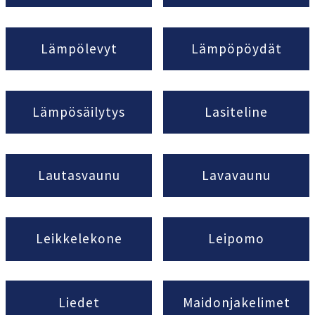
Lämpölevyt
Lämpöpöydät
Lämpösäilytys
Lasiteline
Lautasvaunu
Lavavaunu
Leikkelekone
Leipomo
Liedet
Maidonjakelimet