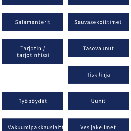
Salamanterit
Sauvasekoittimet
Tarjotin /
Tasovaunut
tarjotinhissi
Tiskilinja
Työpöydät
Uunit
Vakuumipakkauslaitteet
Vesijakelimet