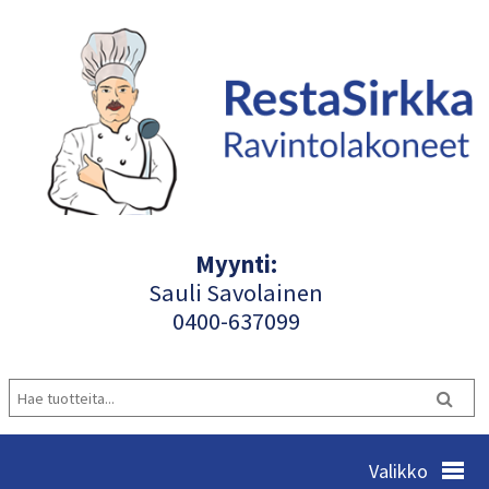
Myynti:
Sauli Savolainen
040
0-637099
Valikko