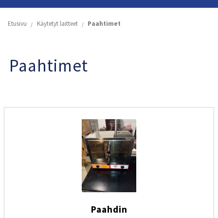
Etusivu
Etusivu
Käytetyt laitteet
Paahtimet
Yritys
Paahtimet
Koneiden ja astioiden vuokraus
Käytetyt laitteet
Tuoteluettelot
Yhteystiedot
Paahdin