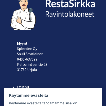
Myynti:
Splenden Oy
Sauli Savolainen
040
0-637099
Peltorinteentie 23
31760 Urjala
Etusivu
Yritys
Käytämme evästeitä
Koneiden ja astioiden vuokraus
Käytämme evästeitä tarjoamamme sisällön
Käytetyt laitteet