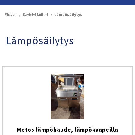
Etusivu
Etusivu
Käytetyt laitteet
Lämpösäilytys
Yritys
Lämpösäilytys
Koneiden ja astioiden vuokraus
Käytetyt laitteet
Tuoteluettelot
Yhteystiedot
Metos lämpöhaude, lämpökaapeilla