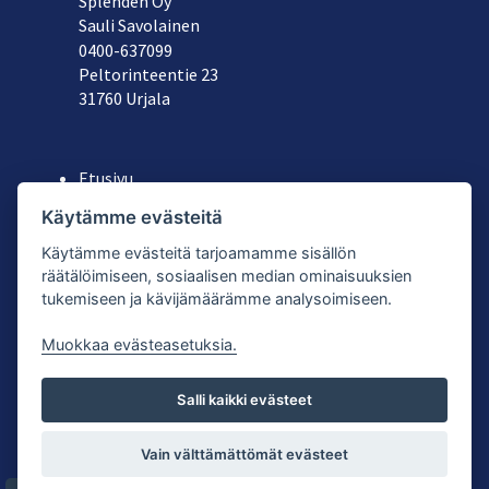
Splenden Oy
Sauli Savolainen
040
0-637099
Peltorinteentie 23
31760 Urjala
Etusivu
Yritys
Käytämme evästeitä
Koneiden ja astioiden vuokraus
Käytämme evästeitä tarjoamamme sisällön
Käytetyt laitteet
räätälöimiseen, sosiaalisen median ominaisuuksien
Tuoteluettelot
tukemiseen ja kävijämäärämme analysoimiseen.
Yhteystiedot
Muokkaa evästeasetuksia.
Salli kaikki evästeet
© Splenden Oy |
Tietosuojaseloste
| Palvelun toteutus:
Vain välttämättömät evästeet
JPmedia