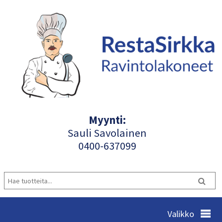
Myynti:
Sauli Savolainen
040
0-637099
Valikko