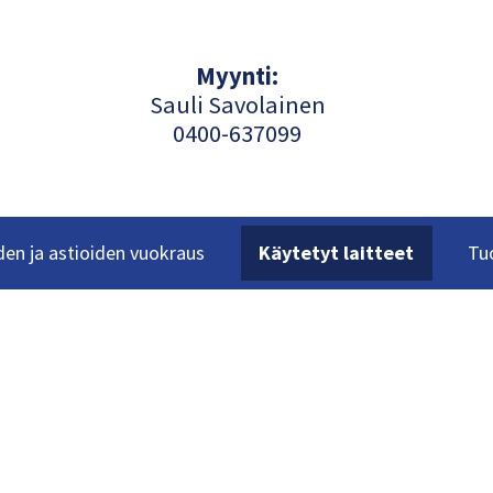
Myynti:
Sauli Savolainen
040
0-637099
en ja astioiden vuokraus
Käytetyt laitteet
Tu