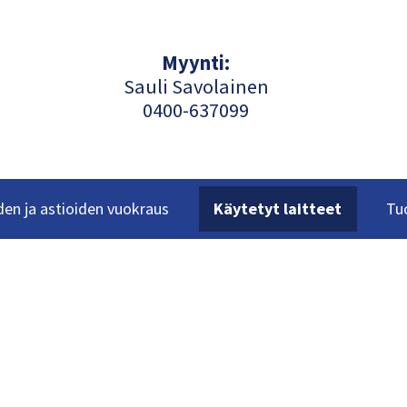
Myynti:
Sauli Savolainen
040
0-637099
en ja astioiden vuokraus
Käytetyt laitteet
Tu