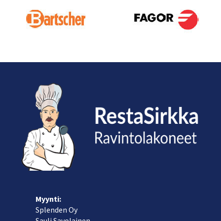
Myynti:
Splenden Oy
Sauli Savolainen