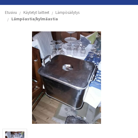
Etusivu
Etusivu
Käytetyt laitteet
Lämpösäilytys
Lämpöastia/kylmäastia
Yritys
Koneiden ja astioiden vuokraus
Käytetyt laitteet
Tuoteluettelot
Yhteystiedot