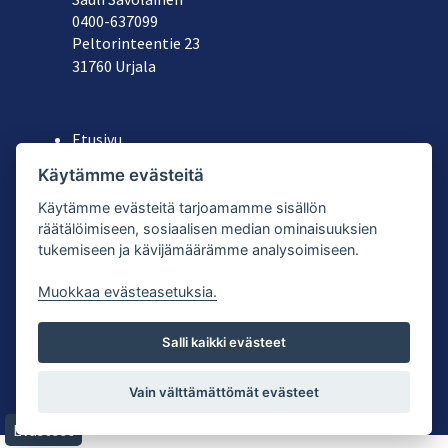
040
0-637099
Peltorinteentie 23
31760 Urjala
Etusivu
Yritys
Käytämme evästeitä
Koneiden ja astioiden vuokraus
Käytämme evästeitä tarjoamamme sisällön
Käytetyt laitteet
räätälöimiseen, sosiaalisen median ominaisuuksien
Tuoteluettelot
tukemiseen ja kävijämäärämme analysoimiseen.
Yhteystiedot
Muokkaa evästeasetuksia.
Salli kaikki evästeet
© Splenden Oy |
Tietosuojaseloste
| Palvelun toteutus:
Vain välttämättömät evästeet
JPmedia
Evästeet