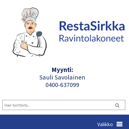
Myynti:
Sauli Savolainen
040
0-637099
Valikko