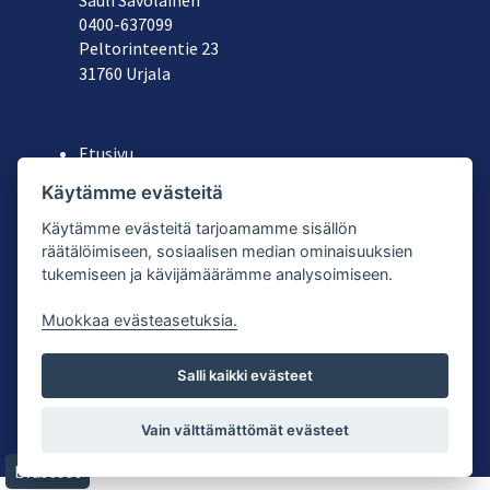
Sauli Savolainen
040
0-637099
Peltorinteentie 23
31760 Urjala
Etusivu
Yritys
Käytämme evästeitä
Koneiden ja astioiden vuokraus
Käytämme evästeitä tarjoamamme sisällön
Käytetyt laitteet
räätälöimiseen, sosiaalisen median ominaisuuksien
Tuoteluettelot
tukemiseen ja kävijämäärämme analysoimiseen.
Yhteystiedot
Muokkaa evästeasetuksia.
Salli kaikki evästeet
© Splenden Oy |
Tietosuojaseloste
| Palvelun toteutus:
Vain välttämättömät evästeet
JPmedia
Evästeet