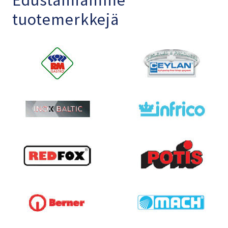
tuotemerkkejä