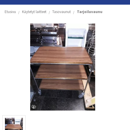
Etusivu
Etusivu
Käytetyt laitteet
Tasovaunut
Tarjoiluvaunu
Yritys
Koneiden ja astioiden vuokraus
Käytetyt laitteet
Tuoteluettelot
Yhteystiedot