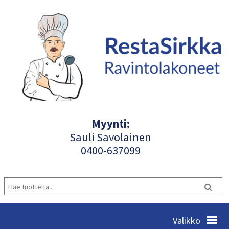
Myynti:
Sauli Savolainen
040
0-637099
Valikko