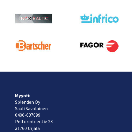
Myynti:
Splenden Oy
Sauli Savolainen
040
0-637099
Peltorinteentie 23
31760 Urjala