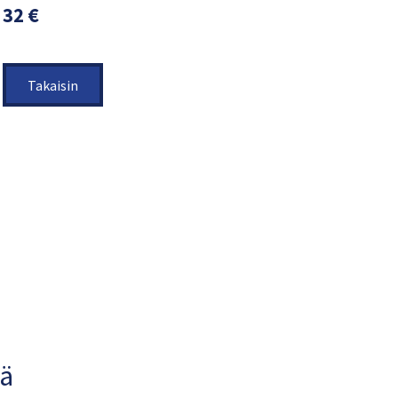
32 €
Takaisin
ä