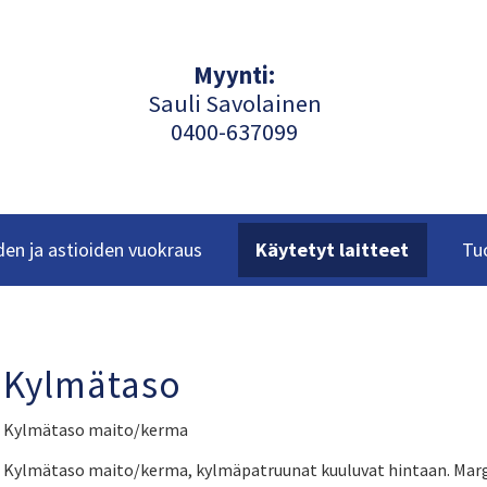
Myynti:
Sauli Savolainen
040
0-637099
en ja astioiden vuokraus
Käytetyt laitteet
Tu
Kylmätaso
Kylmätaso maito/kerma
Kylmätaso maito/kerma, kylmäpatruunat kuuluvat hintaan. Margi