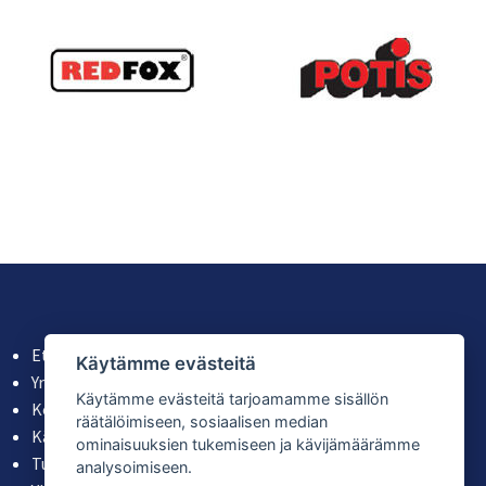
Etusivu
Käytämme evästeitä
Yritys
Käytämme evästeitä tarjoamamme sisällön
Koneiden ja astioiden vuokraus
räätälöimiseen, sosiaalisen median
Käytetyt laitteet
ominaisuuksien tukemiseen ja kävijämäärämme
Tuoteluettelot
analysoimiseen.