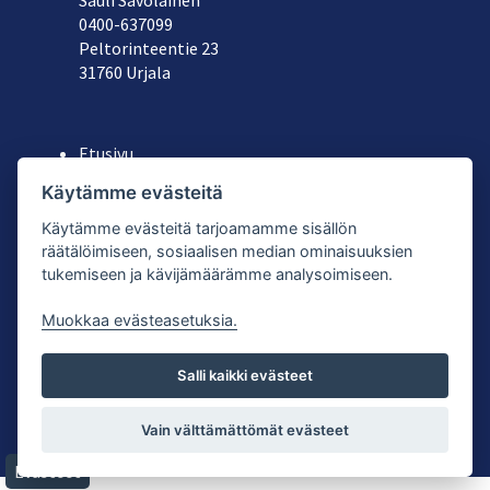
040
0-637099
Peltorinteentie 23
31760 Urjala
Etusivu
Yritys
Käytämme evästeitä
Koneiden ja astioiden vuokraus
Käytämme evästeitä tarjoamamme sisällön
Käytetyt laitteet
räätälöimiseen, sosiaalisen median ominaisuuksien
Tuoteluettelot
tukemiseen ja kävijämäärämme analysoimiseen.
Yhteystiedot
Muokkaa evästeasetuksia.
Salli kaikki evästeet
© Splenden Oy |
Tietosuojaseloste
| Palvelun toteutus:
Vain välttämättömät evästeet
JPmedia
Evästeet