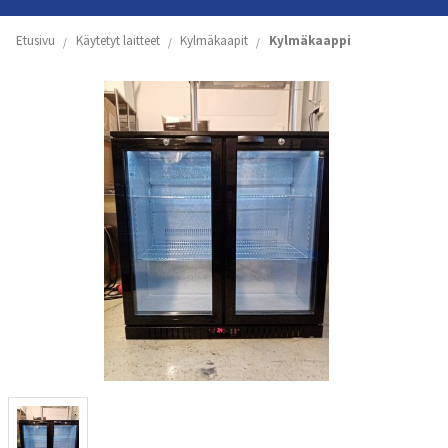
Etusivu
Etusivu
Käytetyt laitteet
Kylmäkaapit
Kylmäkaappi
Yritys
Koneiden ja astioiden vuokraus
Käytetyt laitteet
Tuoteluettelot
Yhteystiedot