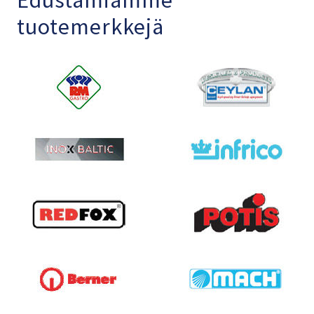
tuotemerkkejä