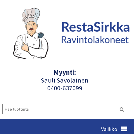
Myynti:
Sauli Savolainen
040
0-637099
Valikko